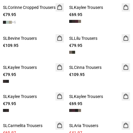
SLCorinne Cropped Trousers
SLKaylee Trousers
€79.95
€69.95
+
6
SLBevine Trousers
SLLilu Trousers
€109.95
€79.95
SLKaylee Trousers
SLCinna Trousers
€79.95
€109.95
SLKaylee Trousers
SLKaylee Trousers
€79.95
€69.95
- 40%
- 40%
SLCarmelita Trousers
SLAria Trousers
Linen
€65.97
€41.97