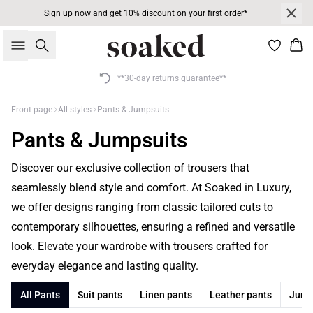
Sign up now and get 10% discount on your first order*
Search
Bas
**30-day returns guarantee**
Front page
All styles
Pants & Jumpsuits
Pants & Jumpsuits
Discover our exclusive collection of trousers that
seamlessly blend style and comfort. At Soaked in Luxury,
we offer designs ranging from classic tailored cuts to
contemporary silhouettes, ensuring a refined and versatile
look. Elevate your wardrobe with trousers crafted for
everyday elegance and lasting quality.
All Pants
Suit pants
Linen pants
Leather pants
Jump