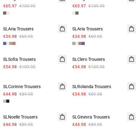
€65.97
€109.95
€65.97
€109.95
-50%
-50%
SLAria Trousers
Linen
SLAria Trousers
Linen
€34.98
€69.95
€34.98
€69.95
-50%
-50%
SLSofia Trousers
Linen
SLClero Trousers
€54.98
€109.95
€54.98
€109.95
-50%
-50%
SLCorinne Trousers
SLRolanda Trousers
€44.98
€89.95
€34.98
€69.95
-50%
-50%
SLNoelle Trousers
SLGinevra Trousers
€44.98
€89.95
€44.98
€89.95
-50%
-50%