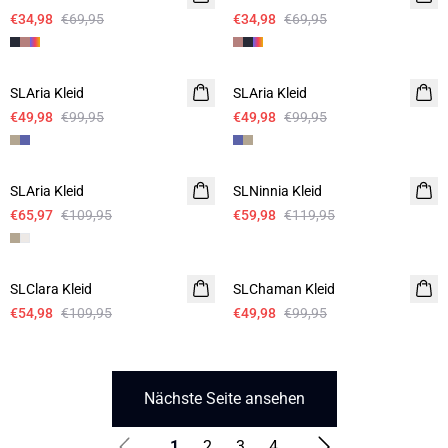
€34,98
€69,95
€34,98
€69,95
-50%
-50%
SLAria Kleid
Leinen
SLAria Kleid
Leinen
€49,98
€99,95
€49,98
€99,95
- 40%
-50%
SLAria Kleid
Leinen
SLNinnia Kleid
€65,97
€109,95
€59,98
€119,95
-50%
-50%
SLClara Kleid
SLChaman Kleid
€54,98
€109,95
€49,98
€99,95
Nächste Seite ansehen
1
2
3
4