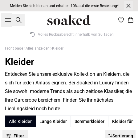
Melden Sie sich hier an und erhalten 10% auf die erste Bestellung*
Suche
War
Volles Rückgaberecht innerhalb von 30 Tagen
Front page
Alles anzeigen
Kleider
Kleider
Entdecken Sie unsere exklusive Kollektion an Kleidern, die
sich für jeden Anlass eignen. Bei Soaked in Luxury finden
Sie sowohl moderne Trends als auch zeitlose Klassiker, die
Ihre Garderobe bereichern. Finden Sie Ihr nächstes
Lieblingskleid noch heute.
Alle Kleider
Lange Kleider
Sommerkleider
Kleider für 
Filter
Sortierung