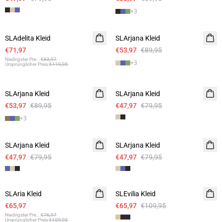
+
3
- 40%
- 40%
SLAdelita Kleid
SLArjana Kleid
€71,97
€53,97
€89,95
Niedrigster Pre
...
€83,97
+
3
Ursprünglicher Preis
:
€119,95
- 40%
- 40%
SLArjana Kleid
SLArjana Kleid
€53,97
€89,95
€47,97
€79,95
+
3
- 40%
- 40%
SLArjana Kleid
SLArjana Kleid
€47,97
€79,95
€47,97
€79,95
- 40%
- 40%
SLAria Kleid
Leinen
SLEvilia Kleid
€65,97
€65,97
€109,95
Niedrigster Pre
...
€76,97
Ursprünglicher Preis
:
€109,95