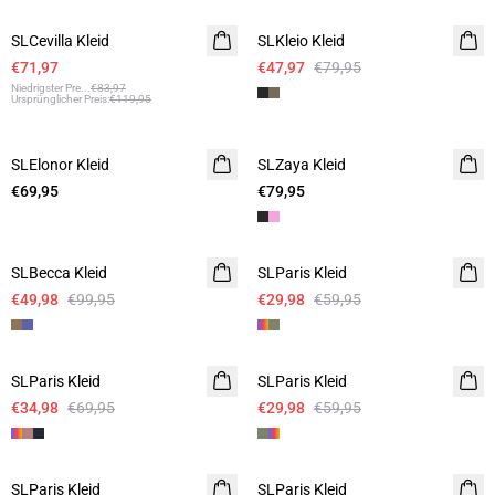
SLCevilla Kleid
SLKleio Kleid
€71,97
€47,97
€79,95
Niedrigster Pre
...
€83,97
Ursprünglicher Preis
:
€119,95
SLElonor Kleid
SLZaya Kleid
€69,95
€79,95
-50%
-50%
SLBecca Kleid
SLParis Kleid
€49,98
€99,95
€29,98
€59,95
-50%
-50%
SLParis Kleid
SLParis Kleid
€34,98
€69,95
€29,98
€59,95
-50%
-50%
SLParis Kleid
SLParis Kleid