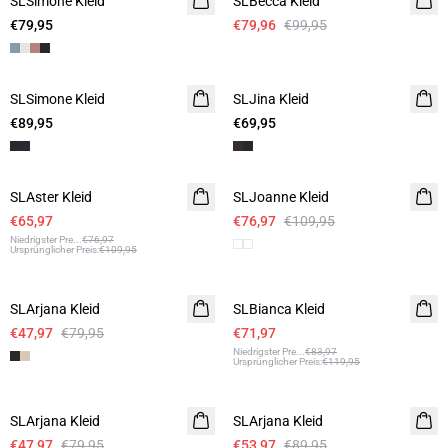
SLSimone Kleid
SLBecca Kleid
€79,95
€79,96
€99,95
SLSimone Kleid
SLJina Kleid
€89,95
€69,95
- 40%
-30%
SLAster Kleid
SLJoanne Kleid
€65,97
€76,97
€109,95
Niedrigster Pre
...
€76,97
Ursprünglicher Preis
:
€109,95
- 40%
- 40%
SLArjana Kleid
SLBianca Kleid
€47,97
€79,95
€71,97
Niedrigster Pre
...
€83,97
Ursprünglicher Preis
:
€119,95
- 40%
- 40%
SLArjana Kleid
SLArjana Kleid
€47,97
€79,95
€53,97
€89,95