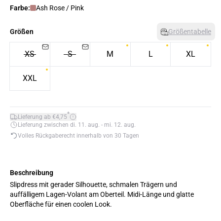
Farbe:
Ash Rose / Pink
Größen
Größentabelle
XS
S
M
L
XL
XXL
*
Lieferung ab €4,75
Lieferung zwischen di. 11. aug. - mi. 12. aug.
Volles Rückgaberecht innerhalb von 30 Tagen
Beschreibung
Slipdress mit gerader Silhouette, schmalen Trägern und
auffälligem Lagen-Volant am Oberteil. Midi-Länge und glatte
Oberfläche für einen coolen Look.