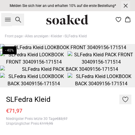
Melden Sie sich hier an und erhalten 10% auf die erste Bestellung*
Suche
War
Front page
Alles anzeigen
Kleider
SLFedra Kleid
- 40%
SLFedra Kleid
€71,97
Niedrigster Preis letzte 30 Tage
€83,97
Ursprünglicher Preis
:
€119,95