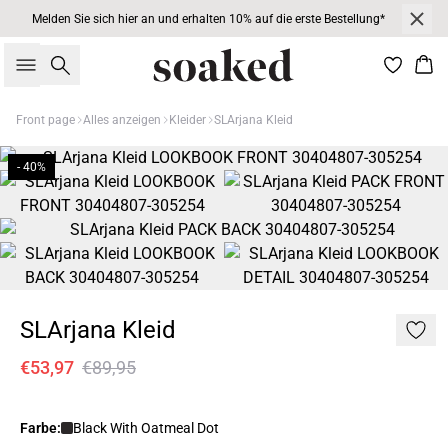
Melden Sie sich hier an und erhalten 10% auf die erste Bestellung*
Suche
War
Front page
Alles anzeigen
Kleider
SLArjana Kleid
- 40%
SLArjana Kleid
€53,97
€89,95
Farbe:
Black With Oatmeal Dot