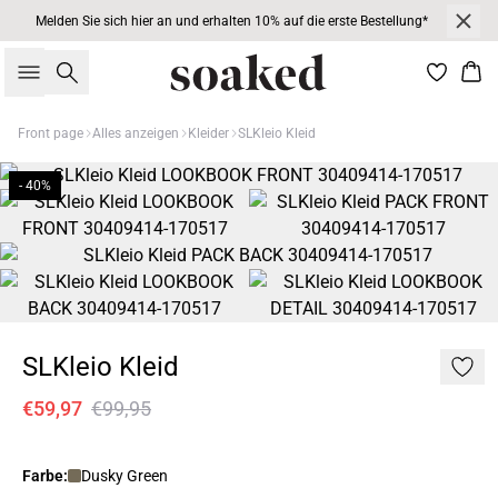
Melden Sie sich hier an und erhalten 10% auf die erste Bestellung*
Suche
War
Front page
Alles anzeigen
Kleider
SLKleio Kleid
- 40%
SLKleio Kleid
€59,97
€99,95
Farbe:
Dusky Green