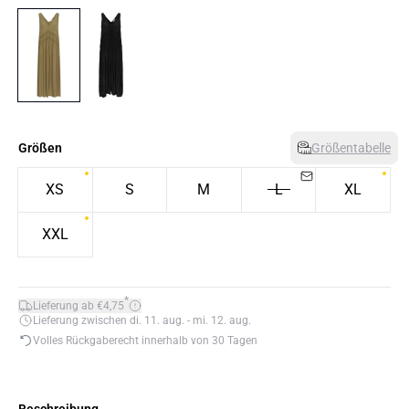
Größen
Größentabelle
XS
S
M
L
XL
XXL
*
Lieferung ab €4,75
Lieferung zwischen di. 11. aug. - mi. 12. aug.
Volles Rückgaberecht innerhalb von 30 Tagen
Beschreibung