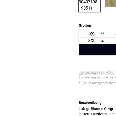
Größen
XS
XXL
*
Lieferung ab €4,75
Lieferung zwischen di. 1
Volles Rückgaberecht i
Beschreibung
Luftige Bluse in Olivgr
lockere Passform und der f