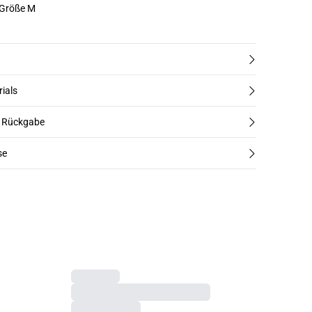
 Größe M
rials
d Rückgabe
se