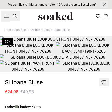
Melden Sie sich hier an und erhalten 10% auf die erste Bestellung*
Suche
War
Front page
Alles anzeigen
Tops
SLIoana Bluse
-50%
SLIoana Bluse
€24,98
€49,95
Farbe:
Shadow / Grey