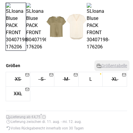
Größen
Größentabelle
XS
S
M
L
XL
XXL
*
Lieferung ab €4,75
Lieferung zwischen di. 11. aug. - mi. 12. aug.
Volles Rückgaberecht innerhalb von 30 Tagen