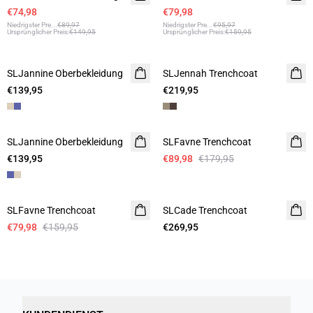
€74,98
€79,98
Niedrigster Pre
...
€89,97
Niedrigster Pre
...
€95,97
Ursprünglicher Preis
:
€149,95
Ursprünglicher Preis
:
€159,95
SLJannine Oberbekleidung
SLJennah Trenchcoat
€139,95
€219,95
-50%
SLJannine Oberbekleidung
SLFavne Trenchcoat
€139,95
€89,98
€179,95
-50%
SLFavne Trenchcoat
SLCade Trenchcoat
€79,98
€159,95
€269,95