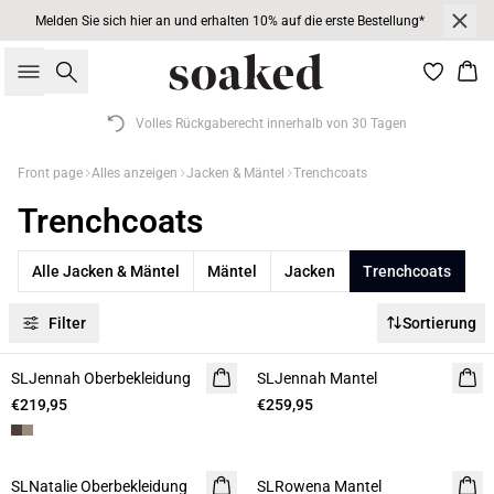
Melden Sie sich hier an und erhalten 10% auf die erste Bestellung*
Suche
War
Volles Rückgaberecht innerhalb von 30 Tagen
Front page
Alles anzeigen
Jacken & Mäntel
Trenchcoats
Trenchcoats
Alle Jacken & Mäntel
Mäntel
Jacken
Trenchcoats
Filter
Sortierung
SLJennah Oberbekleidung
SLJennah Mantel
€219,95
€259,95
-50%
-50%
SLNatalie Oberbekleidung
SLRowena Mantel