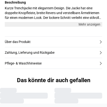
Beschreibung
Kurze Trenchjacke mit elegantem Design. Die Jacke hat eine
doppelte Knopfleiste, breite Revers und verstellbare Ärmelriemen
für einen modernen Look. Der lockere Schnitt verleiht eine stilvolle,
aber entspannte Ausstrahlung – ideal für die Übergangszeit. Das
Mehr anzeigen
Model ist 176 cm groß und trägt Größe M.
Über das Produkt
Zahlung, Lieferung und Rückgabe
Pflege- & Waschhinweise
Das könnte dir auch gefallen