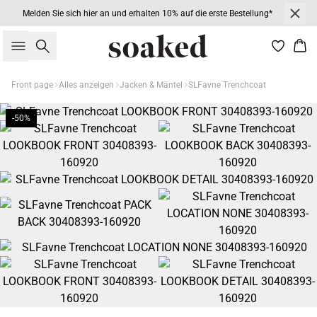
Melden Sie sich hier an und erhalten 10% auf die erste Bestellung*
Suche
War
Front page
Alles anzeigen
Jacken & Mäntel
SLFavne Trenchcoat
-50%