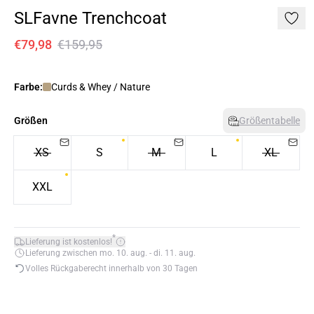
SLFavne Trenchcoat
€79,98
€159,95
Farbe:
Curds & Whey / Nature
Größen
Größentabelle
XS
S
M
L
XL
XXL
*
Lieferung ist kostenlos!
Lieferung zwischen mo. 10. aug. - di. 11. aug.
Volles Rückgaberecht innerhalb von 30 Tagen