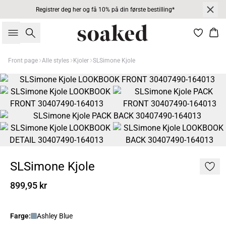
Registrer deg her og få 10% på din første bestilling*
Søk
Han
Front page
Alle styles
Kjoler
SLSimone Kjole
SLSimone Kjole
899,95 kr
Farge:
Ashley Blue