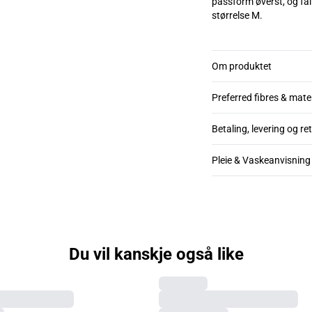
passform øverst, og fal
størrelse M.
Om produktet
Preferred fibres & mate
Betaling, levering og re
Pleie & Vaskeanvisning
Du vil kanskje også like