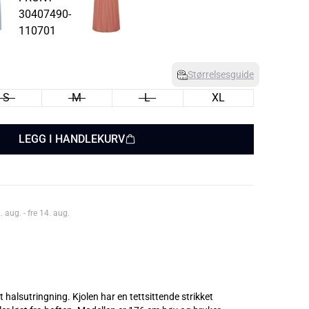
Størrelsesguide
S
M
L
XL
LEGG I HANDLEKURV
aug. - fre 14. aug.
 halsutringning. Kjolen har en tettsittende strikket