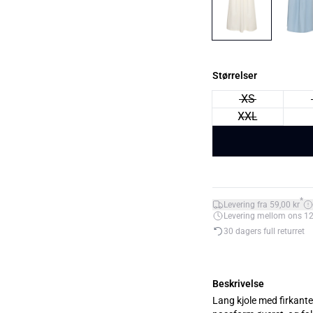
Størrelser
XS
XXL
*
Levering fra 59,00 kr
Levering mellom ons 12. 
30 dagers full returret
Beskrivelse
Lang kjole med firkantet