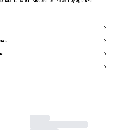
ler løst fra hoften. Modellen er 176 cm høy og bruker
rials
tur