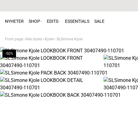
NYHETER
SHOP
EDITS
ESSENTIALS
SALE
Front page
Alle styles
Kjoler
SLSimone Kjole
-50%