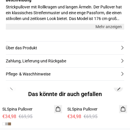
Strickpullover mit Rollkragen und langen Ärmeln. Der Pullover hat
ein klassisches Streifenmuster und eine enge Passform, die einen
stilvollen und zeitlosen Look bietet. Das Model ist 176 cm groß
und trägt Größe M.
Mehr anzeigen
Über das Produkt
Zahlung, Lieferung und Rückgabe
Pflege- & Waschhinweise
Previous slide
Next s
Das könnte dir auch gefallen
-50%
-50%
SLSpina Pullover
SLSpina Pullover
€34,98
€69,95
€34,98
€69,95