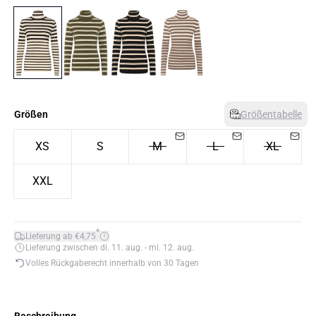
Größen
Größentabelle
XS
S
M
L
XL
XXL
*
Lieferung ab €4,75
Lieferung zwischen di. 11. aug. - mi. 12. aug.
Volles Rückgaberecht innerhalb von 30 Tagen
Beschreibung