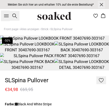
Melden Sie sich hier an und erhalten 10% auf die erste Bestellung*
Suche
War
Front page
Alles anzeigen
Strick
SLSpina Pullover
-50%
SLSpina Pullover
€34,98
€69,95
Farbe:
Black And White Stripe