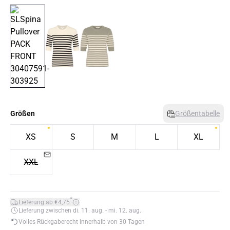
Größen
Größentabelle
XS
S
M
L
XL
XXL
*
Lieferung ab €4,75
Lieferung zwischen di. 11. aug. - mi. 12. aug.
Volles Rückgaberecht innerhalb von 30 Tagen