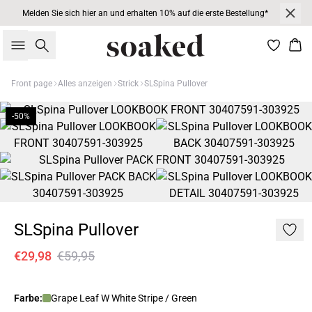
Melden Sie sich hier an und erhalten 10% auf die erste Bestellung*
Suche
War
Front page
Alles anzeigen
Strick
SLSpina Pullover
-50%
SLSpina Pullover
€29,98
€59,95
Farbe:
Grape Leaf W White Stripe / Green