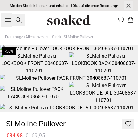
Melden Sie sich hier an und erhalten 10% auf die erste Bestellung*
Suche
War
Front page
Alles anzeigen
Strick
SLMoline Pullover
-50%
SLMoline Pullover
€84,98
€169,95