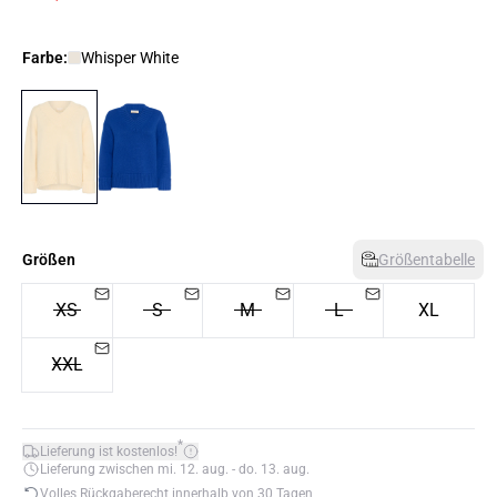
Farbe:
Whisper White
Größen
Größentabelle
XS
S
M
L
XL
XXL
*
Lieferung ist kostenlos!
Lieferung zwischen mi. 12. aug. - do. 13. aug.
Volles Rückgaberecht innerhalb von 30 Tagen