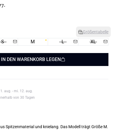
Größentabelle
S
M
L
XL
IN DEN WARENKORB LEGEN
1. aug. - mi. 12. aug.
nnerhalb von 30 Tagen
Eng anliegendes Kleid aus Spitzenmaterial und knielang. Das Modell trägt Größe M.