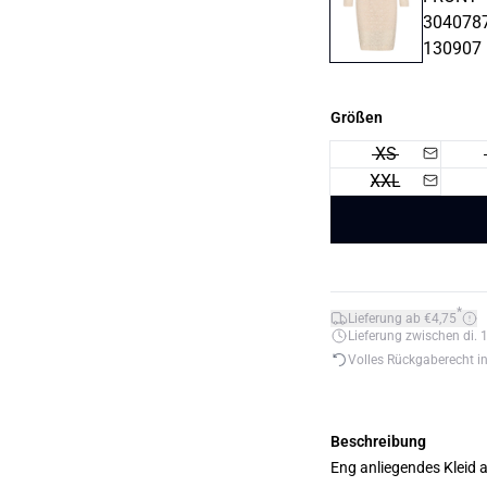
Größen
XS
XXL
*
Lieferung ab €4,75
Lieferung zwischen di. 1
Volles Rückgaberecht i
Beschreibung