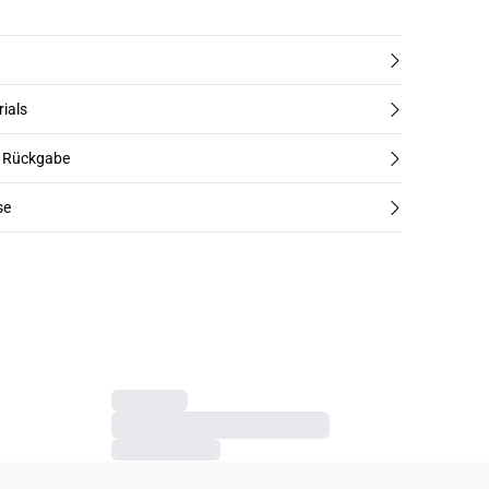
rials
d Rückgabe
se