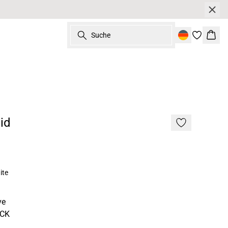
Suche
Ware
id
ite