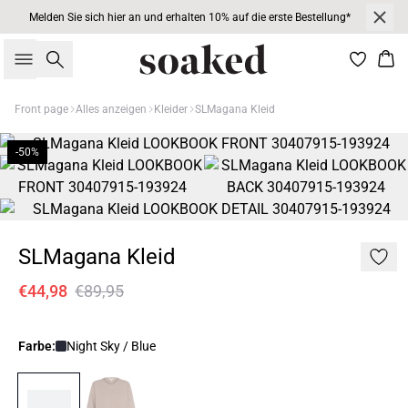
Melden Sie sich hier an und erhalten 10% auf die erste Bestellung*
Suche
War
Front page
Alles anzeigen
Kleider
SLMagana Kleid
-50%
SLMagana Kleid
€44,98
€89,95
Farbe:
Night Sky / Blue