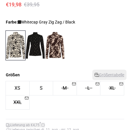
€19,98
€39,95
Farbe:
Whitecap Gray Zig Zag / Black
Größen
Größentabelle
XS
S
M
L
XL
XXL
*
Lieferung ab €4,75
Lieferung zwischen di. 11. aug. - mi. 12. aug.