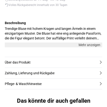
Volles Rückgaberecht innerhalb von 30 Tagen
Beschreibung
Trendige Bluse mit hohem Kragen und langen Ärmeln in einem
einzigartigen Muster. Die Bluse hat eine eng anliegende Passform,
die die Figur elegant betont. Der auffällige Print verleiht deinem
Outfit eine stilvolle und moderne Note. Die Bluse besteht aus
Mehr anzeigen
weichem und dehnbarem Material, das den ganzen Tag über
Komfort bietet. Das Modell trägt Größe M.
Über das Produkt
Zahlung, Lieferung und Rückgabe
Pflege- & Waschhinweise
Das könnte dir auch gefallen