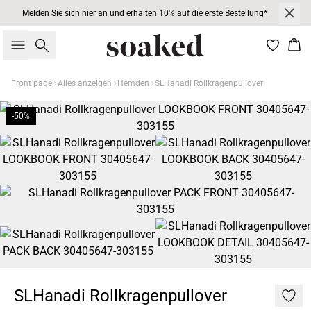
Melden Sie sich hier an und erhalten 10% auf die erste Bestellung*
Suche
War
Front page
Alles anzeigen
Hemden
SLHanadi Rollkragenpullover
-50%
SLHanadi Rollkragenpullover