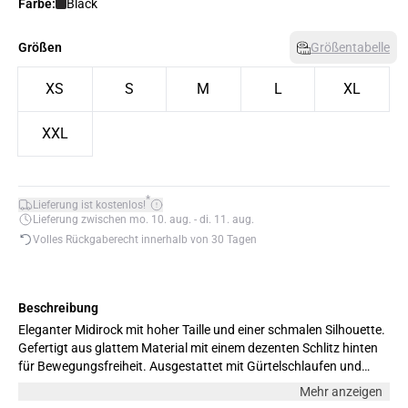
Farbe:
Black
Größen
Größentabelle
XS
S
M
L
XL
XXL
*
Lieferung ist kostenlos!
Lieferung zwischen mo. 10. aug. - di. 11. aug.
Volles Rückgaberecht innerhalb von 30 Tagen
Beschreibung
Eleganter Midirock mit hoher Taille und einer schmalen Silhouette.
Gefertigt aus glattem Material mit einem dezenten Schlitz hinten
für Bewegungsfreiheit. Ausgestattet mit Gürtelschlaufen und
unauffälligen Gesäßtaschen für einen edlen Look. Das Model ist
Mehr anzeigen
176 cm groß und trägt Größe M.