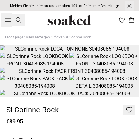
Melden Sie sich hier an und erhalten 10% auf die erste Bestellung*
Suche
War
Front page
Alles anzeigen
Röcke
SLCorinne Rock
SLCorinne Rock
€89,95