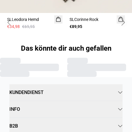
-50%
SLLeodora Hemd
SLCorinne Rock
Previous slide
Next 
€34,98
€69,95
€89,95
Das könnte dir auch gefallen
KUNDENDIENST
INFO
B2B