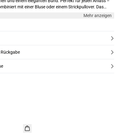
hen und einem eleganten Bund. Perfekt für jeden Anlass –
biniert mit einer Bluse oder einem Strickpullover. Das
und trägt Größe M.
Mehr anzeigen
d Rückgabe
se