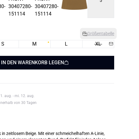
5
Größentabelle
S
M
L
XL
IN DEN WARENKORB LEGEN
1. aug. - mi. 12. aug.
nnerhalb von 30 Tagen
k in zeitlosem Beige. Mit einer schmeichelhaften A-Linie,