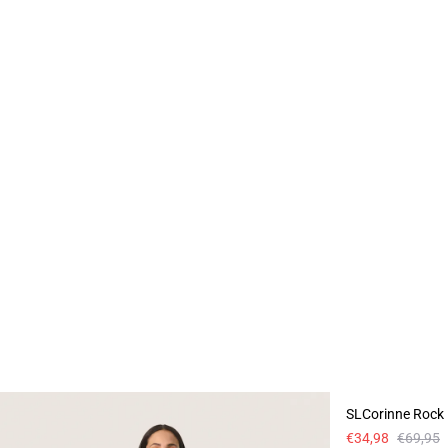
-50%
SLCorinne Rock
€34,98
€69,95