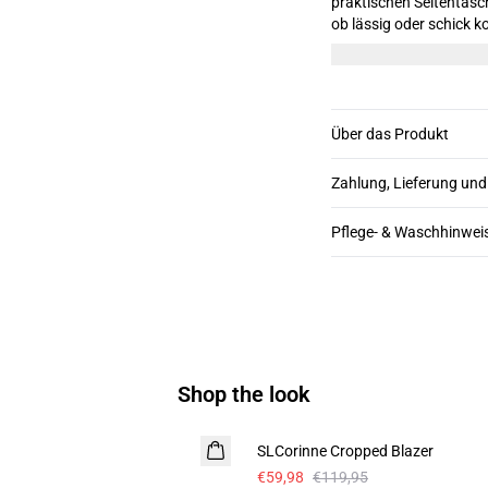
praktischen Seitentasc
ob lässig oder schick kom
Model ist 180 cm groß 
Über das Produkt
Zahlung, Lieferung un
Pflege- & Waschhinwei
Shop the look
-50%
SLCorinne Cropped Blazer
€59,98
€119,95