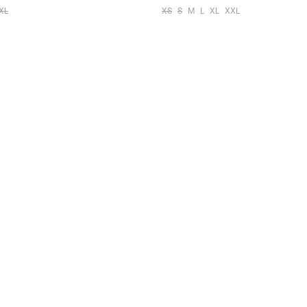
XL
XS
S
M
L
XL
XXL