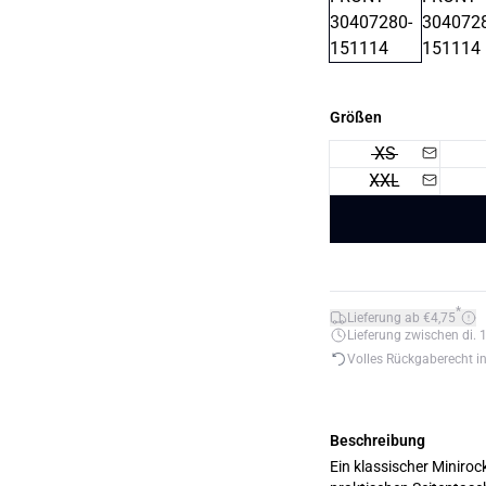
Größen
XS
XXL
*
Lieferung ab €4,75
Lieferung zwischen di. 1
Volles Rückgaberecht i
Beschreibung
Ein klassischer Miniroc