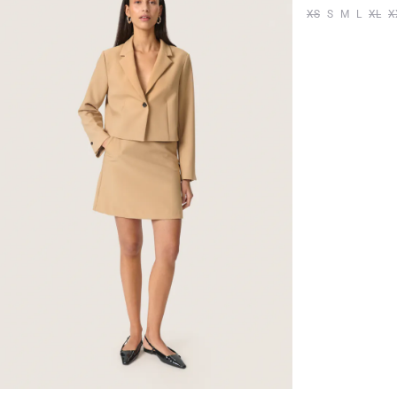
XS
S
M
L
XL
X