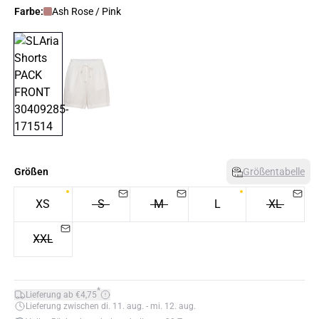
Farbe:
Ash Rose / Pink
Größen
Größentabelle
XS
S
M
L
XL
XXL
*
Lieferung ab €4,75
Lieferung zwischen di. 11. aug. - mi. 12. aug.