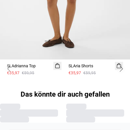
- 40%
- 40%
SLAdrianna Top
SLAria Shorts
Leinen
Previous slide
Next 
€35,97
€59,95
€35,97
€59,95
Das könnte dir auch gefallen