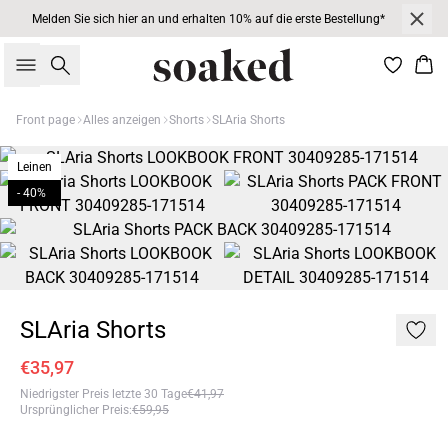
Melden Sie sich hier an und erhalten 10% auf die erste Bestellung*
Suche
War
Front page
Alles anzeigen
Shorts
SLAria Shorts
Leinen
- 40%
SLAria Shorts
€35,97
Niedrigster Preis letzte 30 Tage
€41,97
Ursprünglicher Preis
:
€59,95