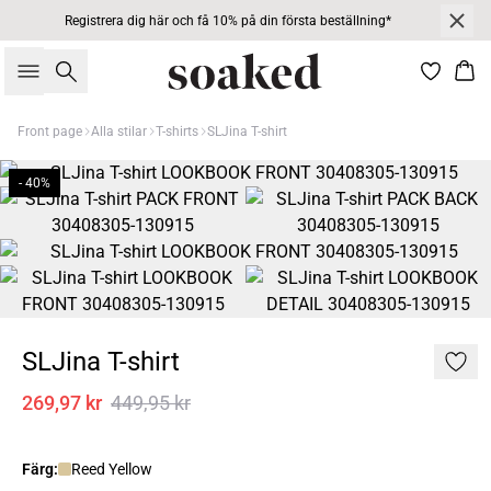
Registrera dig här och få 10% på din första beställning*
Sök
Kor
Front page
Alla stilar
T-shirts
SLJina T-shirt
- 40%
SLJina T-shirt
269,97 kr
449,95 kr
Färg:
Reed Yellow