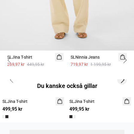
- 40%
- 40%
SLJina T-shirt
SLNinnia Jeans
Previous slide
Next 
269,97 kr
449,95 kr
719,97 kr
1 199,95 kr
Previous slide
Next s
Du kanske också gillar
SLJina T-shirt
SLJina T-shirt
499,95 kr
499,95 kr