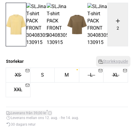
2
Storlekar
Storleksguide
XS
S
M
L
XL
XXL
*
Leverans från 39,00 kr
Leverans mellan ons 12. aug. - fre 14. aug.
30 dagars retur