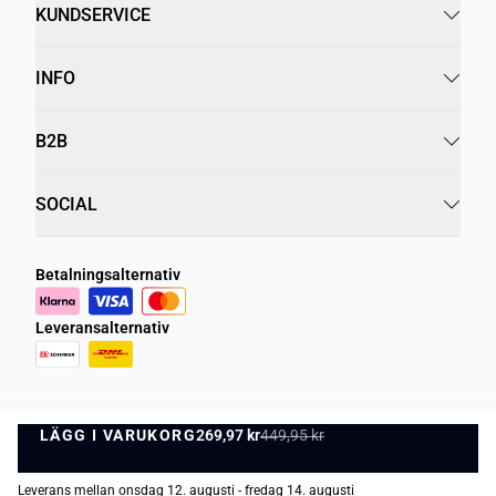
KUNDSERVICE
INFO
B2B
SOCIAL
Betalningsalternativ
Leveransalternativ
LÄGG I VARUKORG
Integritetspolicy
269,97 kr
449,95 kr
Villkor
LÄGG I VARUKORG
©
DK Company Online AB
2026
Leverans mellan onsdag 12. augusti - fredag 14. augusti