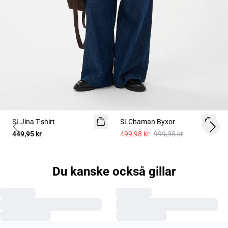
-50%
SLJina T-shirt
SLChaman Byxor
Previous slide
Next 
449,95 kr
499,98 kr
999,95 kr
Du kanske också gillar