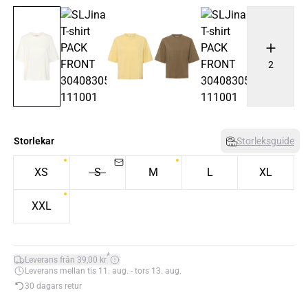
2
Storlekar
Storleksguide
XS
S
M
L
XL
XXL
*
Leverans från 39,00 kr
Leverans mellan tis 11. aug. - tors 13. aug.
30 dagars retur