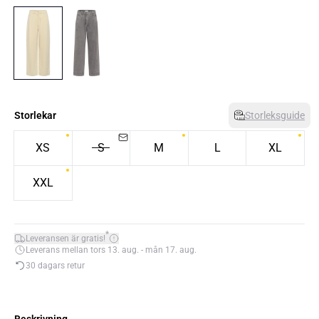
Storlekar
Storleksguide
XS
S
M
L
XL
XXL
*
Leveransen är gratis!
Leverans mellan tors 13. aug. - mån 17. aug.
30 dagars retur
Beskrivning