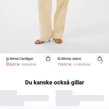
- 40%
- 40%
SLNerea Cardigan
SLNinnia Jeans
Previous slide
Next 
539,97 kr
899,95 kr
719,97 kr
1 199,95 kr
Du kanske också gillar