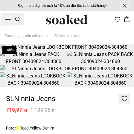
Registrera dig här och få 10% på din första beställning*
Sök
Kor
Front page
Alla stilar
Jeans
SLNinnia Jeans
- 40%
SLNinnia Jeans
719,97 kr
1 199,95 kr
Färg:
Reed Yellow Denim