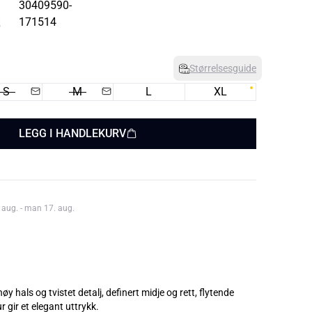
Størrelsesguide
S
M
L
XL
LEGG I HANDLEKURV
 aug. - man 17. aug.
y hals og tvistet detalj, definert midje og rett, flytende
ur gir et elegant uttrykk.