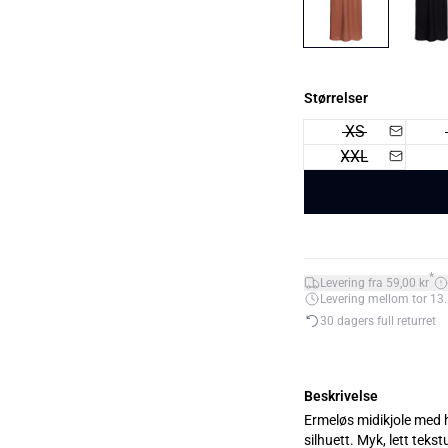
Størrelser
XS
XXL
*
Levering fra 59,00 kr
Levering mellom tor 13.
30 dagers full returret
Beskrivelse
Ermeløs midikjole med hø
silhuett. Myk, lett tekst