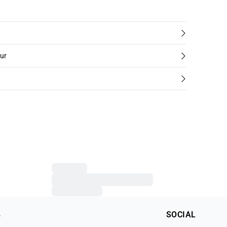
tur
B
SOCIAL