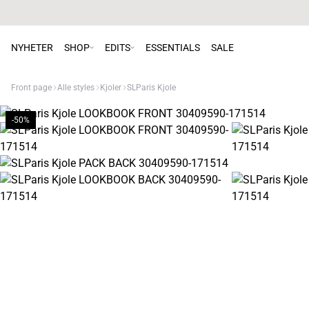
NYHETER
SHOP
EDITS
ESSENTIALS
SALE
Front page
Alle styles
Kjoler
SLParis Kjole
-50%