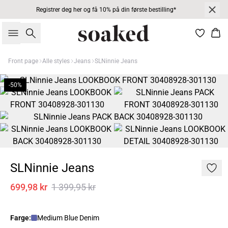
Registrer deg her og få 10% på din første bestilling*
Søk
Han
Front page
Alle styles
Jeans
SLNinnie Jeans
-50%
SLNinnie Jeans
699,98 kr
1 399,95 kr
Farge:
Medium Blue Denim