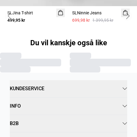
SLJina T-shirt
2 for 600 NOK
SLNinnie Jeans
Previous slide
Next 
499,95 kr
699,98 kr
1 399,95 kr
Du vil kanskje også like
KUNDESERVICE
INFO
B2B