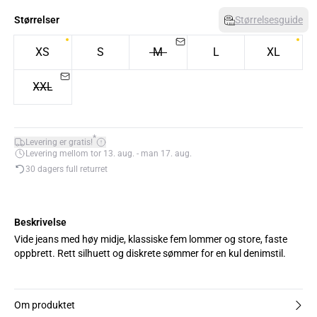
Størrelser
Størrelsesguide
XS
S
M
L
XL
XXL
*
Levering er gratis!
Levering mellom tor 13. aug. - man 17. aug.
30 dagers full returret
Beskrivelse
Vide jeans med høy midje, klassiske fem lommer og store, faste
oppbrett. Rett silhuett og diskrete sømmer for en kul denimstil.
Om produktet