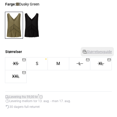
Farge:
Dusky Green
Størrelser
Størrelsesguide
XS
S
M
L
XL
XXL
*
Levering fra 59,00 kr
Levering mellom tor 13. aug. - man 17. aug.
30 dagers full returret