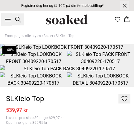
Registrer deg her og få 10% på din første bestilling*
Søk
Han
Front page
Alle styles
Bluser
SLKleio Top
- 40%
SLKleio Top
539,97 kr
Laveste pris siste 30 dager
629,97 kr
Opprinnelig pris
:
899,95 kr