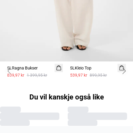
- 40%
- 40%
SLRagna Bukser
Lin
SLKleio Top
Previous slide
Next 
839,97 kr
1 399,95 kr
539,97 kr
899,95 kr
Du vil kanskje også like