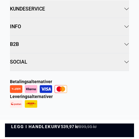
KUNDESERVICE
INFO
B2B
SOCIAL
Betalingsalternativer
Leveringsalternativer
LEGG I HANDLEKURV
Personvernregler
Vilkår og betingelser
539,97 kr
899,95 kr
LEGG I HANDLEKURV
©
DK Company Online AS
2026