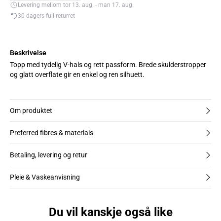
Levering mellom tor 13. aug. - man 17. aug.
30 dagers full returret
Beskrivelse
Topp med tydelig V-hals og rett passform. Brede skulderstropper
og glatt overflate gir en enkel og ren silhuett.
Om produktet
Preferred fibres & materials
Betaling, levering og retur
Pleie & Vaskeanvisning
Du vil kanskje også like