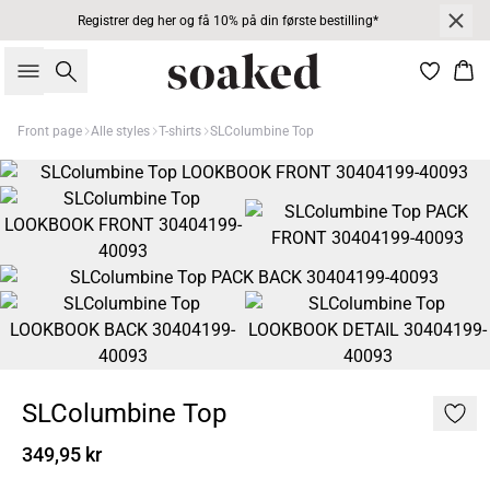
Registrer deg her og få 10% på din første bestilling*
Søk
Han
Front page
Alle styles
T-shirts
SLColumbine Top
SLColumbine Top
349,95 kr