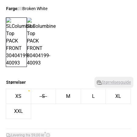
Farge:
Broken White
Størrelser
Størrelsesguide
XS
S
M
L
XL
XXL
*
Levering fra 59,00 kr