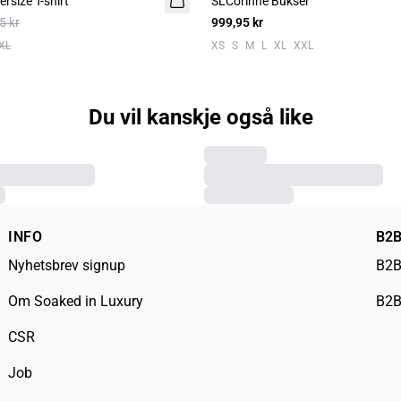
rsize T-shirt
SLCorinne Bukser
5 kr
999,95 kr
XL
XS
S
M
L
XL
XXL
Du vil kanskje også like
INFO
B2
Nyhetsbrev signup
B2B
Om Soaked in Luxury
B2B
CSR
Job