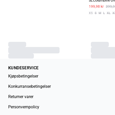
SLColumbine Ove
199,98 kr
399,9
XS
S
M
L
XL
X
KUNDESERVICE
Kjøpsbetingelser
Konkurransebetingelser
Returner varer
Personvernpolicy