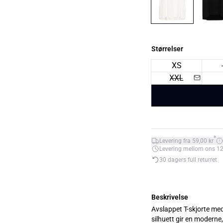
Størrelser
XS
XXL
*
Levering fra 59,00 kr
Levering mellom ons 12. 
30 dagers full returret
Beskrivelse
Avslappet T-skjorte med
silhuett gir en moderne, 