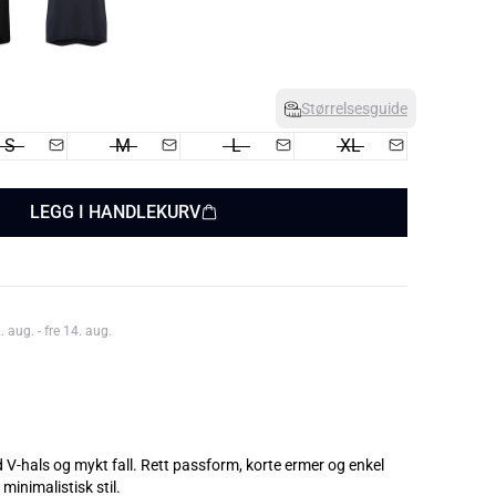
Størrelsesguide
S
M
L
XL
LEGG I HANDLEKURV
aug. - fre 14. aug.
 V-hals og mykt fall. Rett passform, korte ermer og enkel
minimalistisk stil.