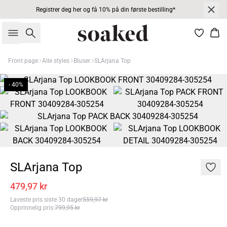
Registrer deg her og få 10% på din første bestilling*
Søk
Han
Front page
Alle styles
Bluser
SLArjana Top
- 40%
SLArjana Top
479,97 kr
Laveste pris siste 30 dager
559,97 kr
Opprinnelig pris
:
799,95 kr