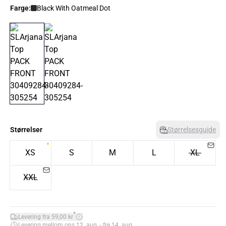
Farge:
Black With Oatmeal Dot
Størrelser
Størrelsesguide
XS
S
M
L
XL
XXL
*
Levering fra 59,00 kr
Levering mellom ons 12. aug. - fre 14. aug.