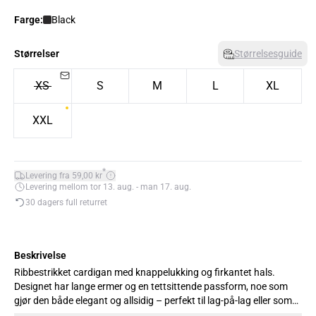
Farge:
Black
Størrelser
Størrelsesguide
XS
S
M
L
XL
XXL
*
Levering fra 59,00 kr
Levering mellom tor 13. aug. - man 17. aug.
30 dagers full returret
Beskrivelse
Ribbestrikket cardigan med knappelukking og firkantet hals.
Designet har lange ermer og en tettsittende passform, noe som
gjør den både elegant og allsidig – perfekt til lag-på-lag eller som
et statement i seg selv. Modellen er 176 cm høy og har på seg