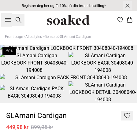
Registrer deg her og få 10% på din første bestilling*
Søk
Han
Front page
Alle styles
Gensere
SLAmani Cardigan
-50%
SLAmani Cardigan
449,98 kr
899,95 kr