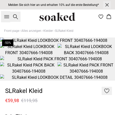
Melden Sie sich hier an und erhalten 10% auf die erste Bestellung*
Suche
War
Front page
Alles anzeigen
Kleider
SLRakel Kleid
-50%
SLRakel Kleid
€59,98
€119,95