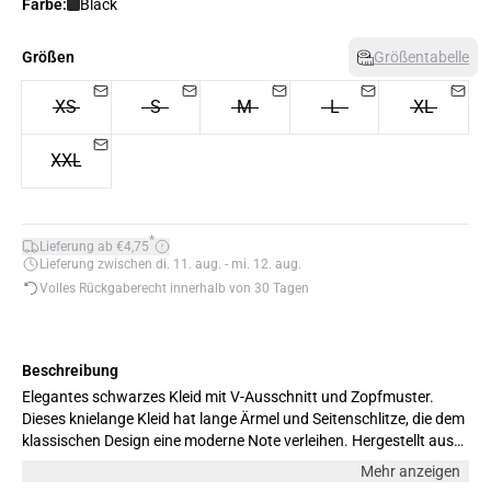
Farbe:
Black
Größen
Größentabelle
XS
S
M
L
XL
XXL
*
Lieferung ab €4,75
Lieferung zwischen di. 11. aug. - mi. 12. aug.
Volles Rückgaberecht innerhalb von 30 Tagen
Beschreibung
Elegantes schwarzes Kleid mit V-Ausschnitt und Zopfmuster.
Dieses knielange Kleid hat lange Ärmel und Seitenschlitze, die dem
klassischen Design eine moderne Note verleihen. Hergestellt aus
weichem und bequemem Material, ideal für den täglichen
Mehr anzeigen
Gebrauch und festliche Anlässe. Das Modell ist 176 cm groß und