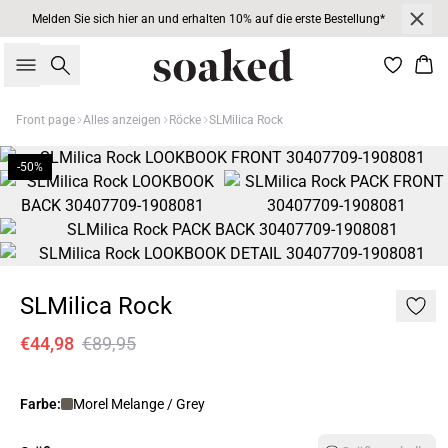
Melden Sie sich hier an und erhalten 10% auf die erste Bestellung*
Suche
War
Front page
Alles anzeigen
Röcke
SLMilica Rock
-50%
SLMilica Rock
€44,98
€89,95
Farbe:
Morel Melange / Grey