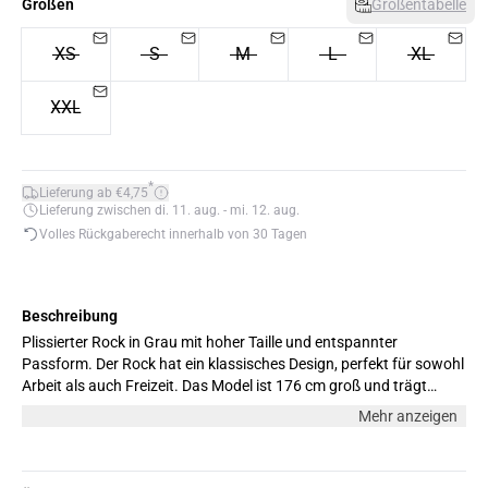
Größen
Größentabelle
XS
S
M
L
XL
XXL
*
Lieferung ab €4,75
Lieferung zwischen di. 11. aug. - mi. 12. aug.
Volles Rückgaberecht innerhalb von 30 Tagen
Beschreibung
Plissierter Rock in Grau mit hoher Taille und entspannter
Passform. Der Rock hat ein klassisches Design, perfekt für sowohl
Arbeit als auch Freizeit. Das Model ist 176 cm groß und trägt
Größe M.
Mehr anzeigen