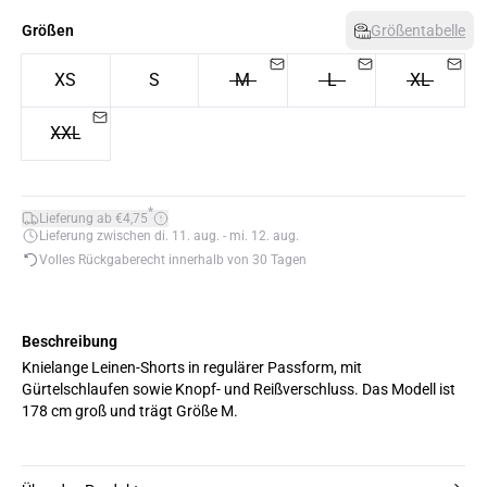
Größen
Größentabelle
XS
S
M
L
XL
XXL
*
Lieferung ab €4,75
Lieferung zwischen di. 11. aug. - mi. 12. aug.
Volles Rückgaberecht innerhalb von 30 Tagen
Beschreibung
Knielange Leinen-Shorts in regulärer Passform, mit
Gürtelschlaufen sowie Knopf- und Reißverschluss. Das Modell ist
178 cm groß und trägt Größe M.