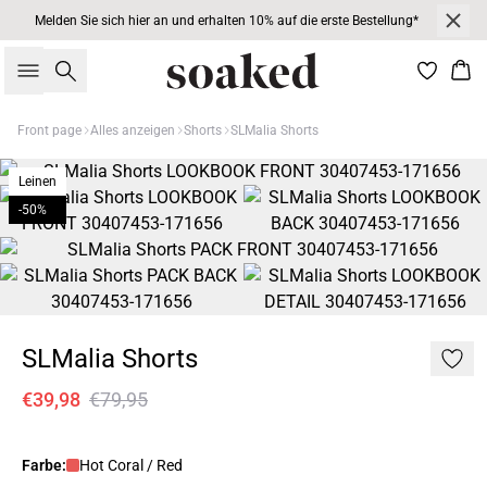
Melden Sie sich hier an und erhalten 10% auf die erste Bestellung*
Suche
War
Front page
Alles anzeigen
Shorts
SLMalia Shorts
Leinen
-50%
SLMalia Shorts
€39,98
€79,95
Farbe:
Hot Coral / Red