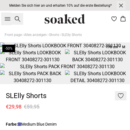
Melden Sie sich hier an und erhalten 10% auf die erste Bestellung*
Suche
War
Front page
Alles anzeigen
Shorts
SLElly Shorts
178 cm • M
-50%
SLElly Shorts
€29,98
€59,95
Farbe:
Medium Blue Denim