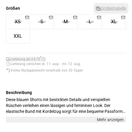
Größen
Größentabelle
XS
S
M
L
XL
XXL
*
Lieferung ab €4,75
Lieferung zwischen di. 11. aug. - mi. 12. aug.
Volles Rückgaberecht innerhalb von 30 Tagen
Beschreibung
Diese blauen Shorts mit bestickten Details und verspielten
Rüschen verleihen einen lässigen und femininen Look. Der
elastische Bund mit Kordelzug sorgt für eine bequeme Passform –
ideal für warme Sommertage. Das Model ist 178 cm groß und
Mehr anzeigen
trägt Größe M.