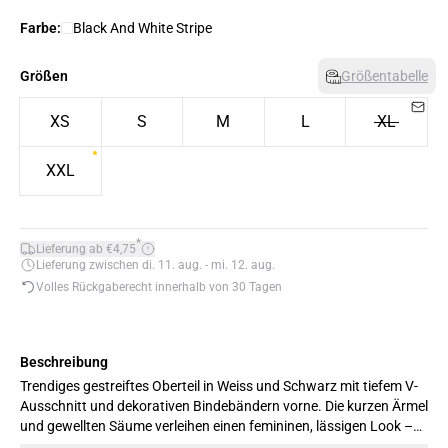
Farbe:
Black And White Stripe
Größen
Größentabelle
XS
S
M
L
XL
XXL
*
Lieferung ab €4,75
Lieferung zwischen di. 11. aug. - mi. 12. aug.
Volles Rückgaberecht innerhalb von 30 Tagen
Beschreibung
Trendiges gestreiftes Oberteil in Weiss und Schwarz mit tiefem V-
Ausschnitt und dekorativen Bindebändern vorne. Die kurzen Ärmel
und gewellten Säume verleihen einen femininen, lässigen Look –
ideal für warme Sommertage. Model trägt Größe M.