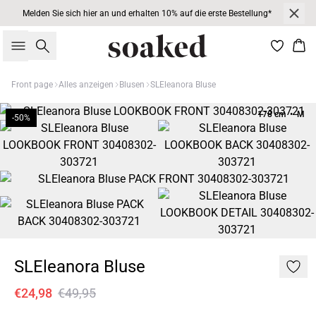
Melden Sie sich hier an und erhalten 10% auf die erste Bestellung*
Suche
War
Front page
Alles anzeigen
Blusen
SLEleanora Bluse
178 cm • M
-50%
SLEleanora Bluse
€24,98
€49,95