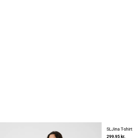
SLJina T-shirt
299,95 kr.