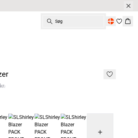
Søg
Kurv
zer
kr.