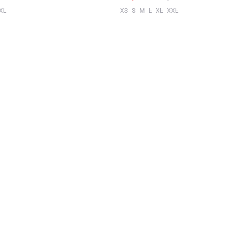
XL
XS
S
M
L
XL
XXL