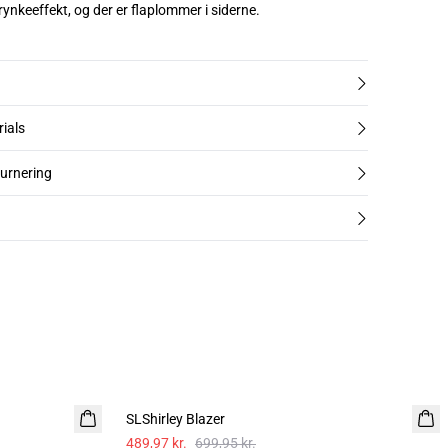
rynkeeffekt, og der er flaplommer i siderne.
rials
turnering
-30%
SLShirley Blazer
489,97 kr.
699,95 kr.