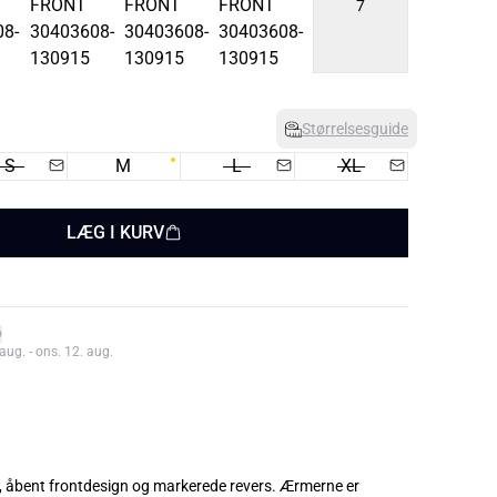
7
Størrelsesguide
S
M
L
XL
LÆG I KURV
aug. - ons. 12. aug.
it, åbent frontdesign og markerede revers. Ærmerne er