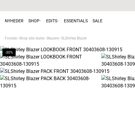
NYHEDER
SHOP
EDITS
ESSENTIALS
SALE
Forside
Shop alle styles
Blazere
SLShirley Blazer
-30%