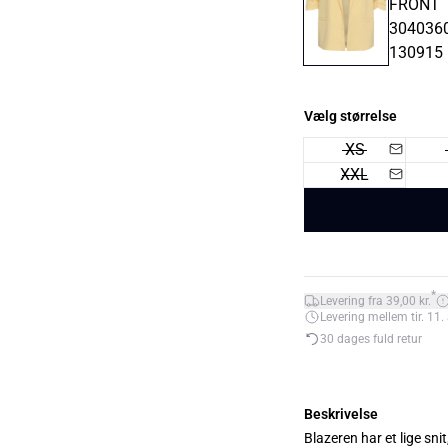
Vælg størrelse
XS
XXL
*
Levering fra 39,00 kr.
Levering mellem tir. 11. 
30 dages fuld retur
Beskrivelse
Blazeren har et lige sn