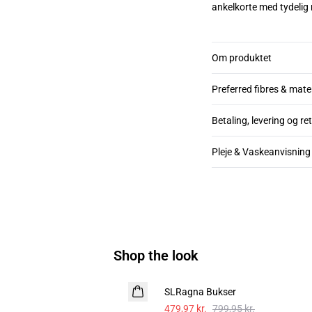
ankelkorte med tydelig 
Om produktet
Preferred fibres & mate
Betaling, levering og re
Pleje & Vaskeanvisning
Shop the look
- 40%
SLRagna Bukser
Hør
479,97 kr.
799,95 kr.