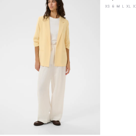
XS
S
M
L
XL
X