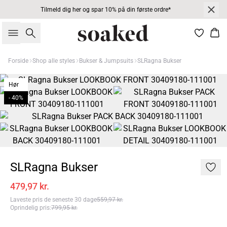
Tilmeld dig her og spar 10% på din første ordre*
Søg
Kur
Forside
Shop alle styles
Bukser & Jumpsuits
SLRagna Bukser
Hør
- 40%
SLRagna Bukser
479,97 kr.
Laveste pris de seneste 30 dage
559,97 kr.
Oprindelig pris
:
799,95 kr.