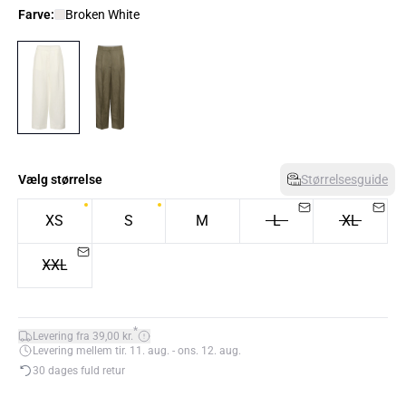
Farve:
Broken White
Vælg størrelse
Størrelsesguide
XS
S
M
L
XL
XXL
*
Levering fra 39,00 kr.
Levering mellem tir. 11. aug. - ons. 12. aug.
30 dages fuld retur