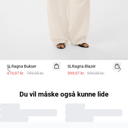
- 40%
- 40%
SLRagna Bukser
Hør
SLRagna Blazer
Hør
Previous slide
Next 
479,97 kr.
799,95 kr.
599,97 kr.
999,95 kr.
Du vil måske også kunne lide