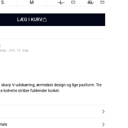
S
M
L
XL
LÆG I KURV
aug. - ons. 12. aug.
r skarp V-udskæring, ærmeløst design og lige pasform. Tre
 lodrette striber fuldender looket.
rials