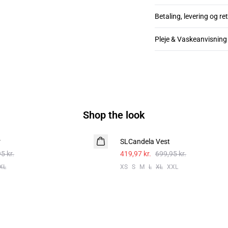
Betaling, levering og re
Pleje & Vaskeanvisning
Shop the look
- 40%
r
SLCandela Vest
5 kr.
419,97 kr.
699,95 kr.
XL
XS
S
M
L
XL
XXL