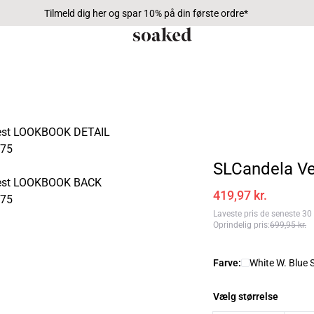
Tilmeld dig her og spar 10% på din første ordre*
SLCandela Ve
419,97 kr.
Laveste pris de seneste 30
Oprindelig pris
:
699,95 kr.
Farve:
White W. Blue 
Vælg størrelse