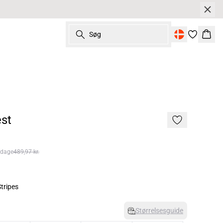
Søg
Kurv
st
 dage
489,97 kr.
Stripes
Størrelsesguide