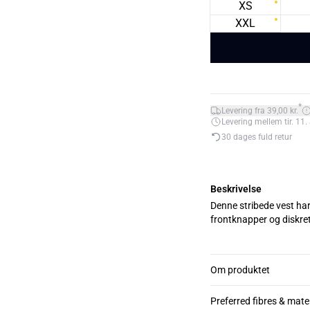
XS
XXL
*
Levering fra 39,00 kr.
Levering mellem tir. 11. 
30 dages fuld retur
Beskrivelse
Denne stribede vest ha
frontknapper og diskrete
Om produktet
Preferred fibres & mate