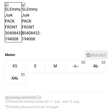
Maten
Maattabel
XS
S
M
L
XL
XXL
*
Levering vanaf €4,95
Verwachte levering tussen din 11. aug. - woe 12. aug.
Volledig retourrecht binnen 30 dagen