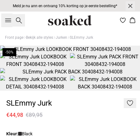
Meld je nu ann en ontvang 10% korting op je eerste bestelling*
Zoeken
Win
Front page
Bekijk alle styles
Jurken
SLEmmy Jurk
-50%
SLEmmy Jurk
€44,98
€89,95
Kleur:
Black