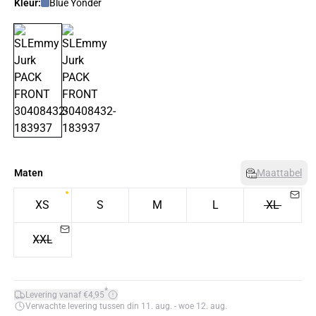
Kleur:
Blue Yonder
Maten
Maattabel
XS
S
M
L
XL
XXL
*
Levering vanaf €4,95
Verwachte levering tussen din 11. aug. - woe 12. aug.