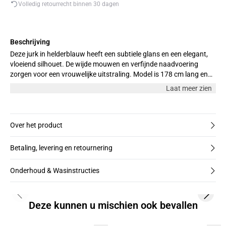
Volledig retourrecht binnen 30 dagen
Beschrijving
Deze jurk in helderblauw heeft een subtiele glans en een elegant,
vloeiend silhouet. De wijde mouwen en verfijnde naadvoering
zorgen voor een vrouwelijke uitstraling. Model is 178 cm lang en
draagt maat M
Laat meer zien
Over het product
Betaling, levering en retournering
Onderhoud & Wasinstructies
Previous slide
Next s
Deze kunnen u mischien ook bevallen
-50%
-50%