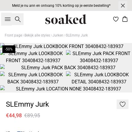
Meld je nu ann en ontvang 10% korting op je eerste bestelling*
Zoeken
Win
Front page
Bekijk alle styles
Jurken
SLEmmy Jurk
-50%
SLEmmy Jurk
€44,98
€89,95