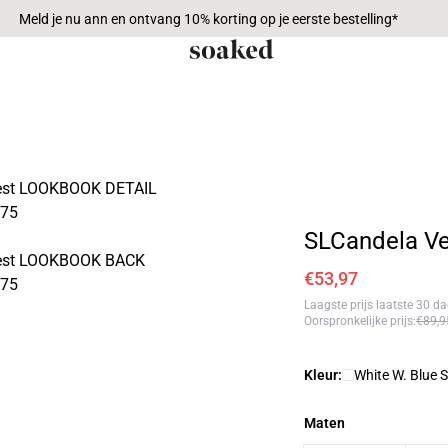
Meld je nu ann en ontvang 10% korting op je eerste bestelling*
SLCandela Ve
€53,97
Laagste prijs laatste 30 d
Oorspronkelijke prijs
:
€89,9
Kleur:
White W. Blue S
Maten