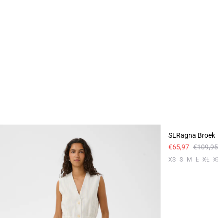
- 40%
SLRagna Broek
Linnen
€65,97
€109,95
XS
S
M
L
XL
X