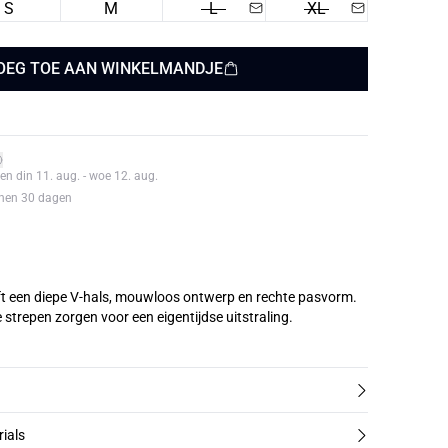
S
M
L
XL
OEG TOE AAN WINKELMANDJE
en din 11. aug. - woe 12. aug.
nnen 30 dagen
eeft een diepe V-hals, mouwloos ontwerp en rechte pasvorm.
 strepen zorgen voor een eigentijdse uitstraling.
rials