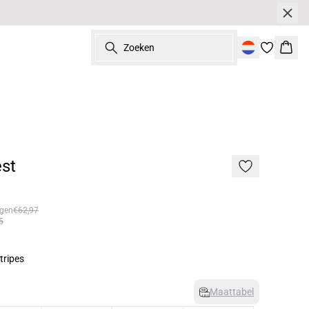
Zoeken
Wink
st
agen
€62,97
5
tripes
Maattabel