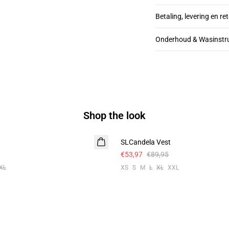
Betaling, levering en re
Onderhoud & Wasinstru
Shop the look
- 40%
SLCandela Vest
€53,97
€89,95
XL
XS
S
M
L
XL
XXL