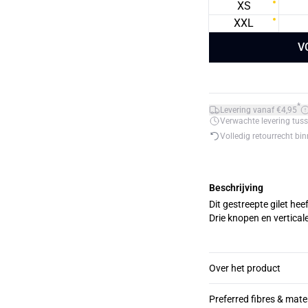
XS
XXL
V
*
Levering vanaf €4,95
Verwachte levering tuss
Volledig retourrecht bi
Beschrijving
Dit gestreepte gilet h
Drie knopen en verticale
Over het product
Preferred fibres & mate