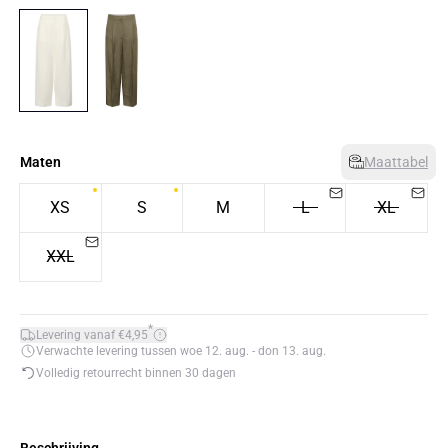
Maten
Maattabel
XS
S
M
L
XL
XXL
*
Levering vanaf €4,95
Verwachte levering tussen woe 12. aug. - don 13. aug.
Volledig retourrecht binnen 30 dagen
Beschrijving