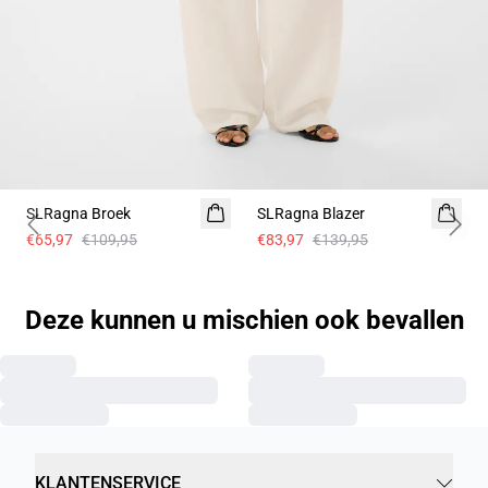
- 40%
- 40%
SLRagna Broek
Linnen
SLRagna Blazer
Linnen
Previous slide
Next 
€65,97
€109,95
€83,97
€139,95
Deze kunnen u mischien ook bevallen
KLANTENSERVICE