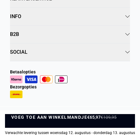
INFO
B2B
SOCIAL
Betaalopties
Bezorgopties
VOEG TOE AAN WINKELMANDJE
Privacybeleid
Algemene Voorwaarden
€65,97
€109,95
VOEG TOE AAN WINKELMANDJE
©
DK Company Online BV
2026
Verwachte levering tussen woensdag 12. augustus - donderdag 13. augustus