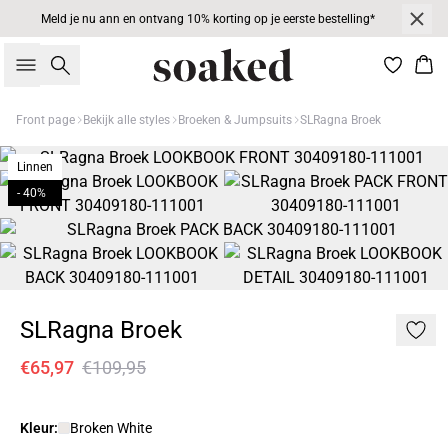
Meld je nu ann en ontvang 10% korting op je eerste bestelling*
Zoeken
Win
Front page
Bekijk alle styles
Broeken & Jumpsuits
SLRagna Broek
Linnen
- 40%
SLRagna Broek
€65,97
€109,95
Kleur:
Broken White