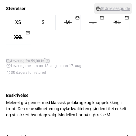
Størrelser
Størrelsesguide
XS
S
M
L
XL
XXL
*
Levering fra 59,00 kr
Levering mellom tor 13. aug. - man 17. aug.
30 dagers full returret
Beskrivelse
Meleret grå genser med klassisk polokrage og knappelukking i
front. Den rene silhuetten og myke kvaliteten gjør den til et enkelt
og stilsikkert hverdagsvalg. Modellen har på størrelse M.