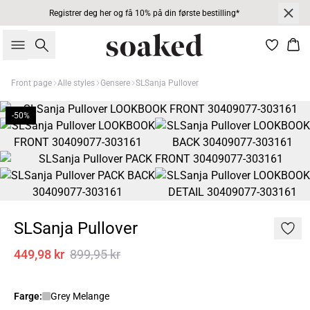
Registrer deg her og få 10% på din første bestilling*
Søk
Han
Front page
Alle styles
Gensere
SLSanja Pullover
-50%
SLSanja Pullover
449,98 kr
899,95 kr
Farge:
Grey Melange