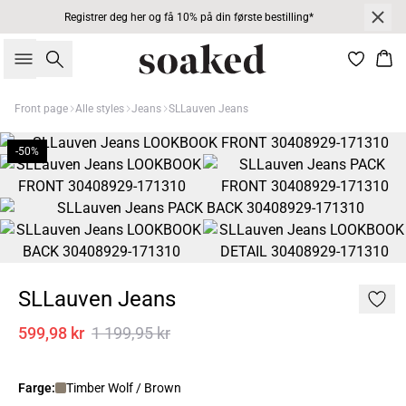
Registrer deg her og få 10% på din første bestilling*
Søk
Han
Front page
Alle styles
Jeans
SLLauven Jeans
-50%
SLLauven Jeans
599,98 kr
1 199,95 kr
Farge:
Timber Wolf / Brown