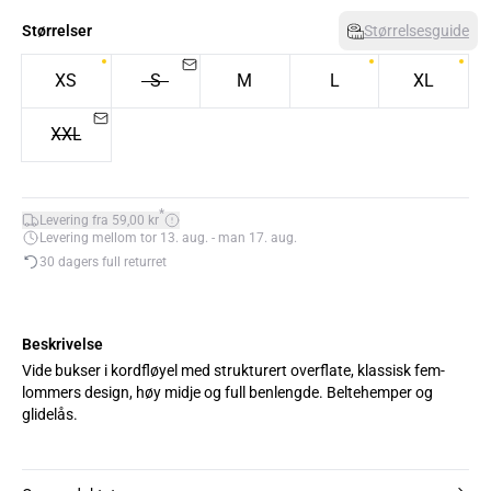
Størrelser
Størrelsesguide
XS
S
M
L
XL
XXL
*
Levering fra 59,00 kr
Levering mellom tor 13. aug. - man 17. aug.
30 dagers full returret
Beskrivelse
Vide bukser i kordfløyel med strukturert overflate, klassisk fem-
lommers design, høy midje og full benlengde. Beltehemper og
glidelås.