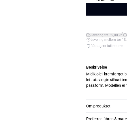
*
Levering fra 59,00 kr
Levering mellom tor 13.
30 dagers full returret
Beskrivelse
Midikjole i kremfarget
lett utsvingte silhuette
passform. Model
Om produktet
Preferred fibres & mate