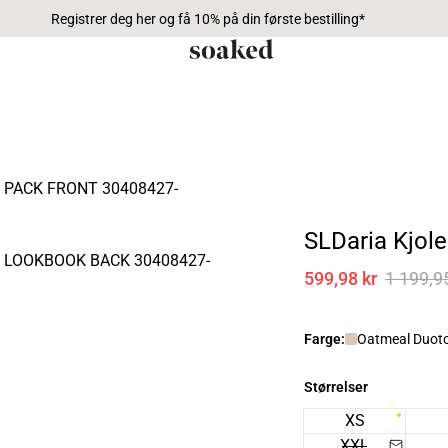
Registrer deg her og få 10% på din første bestilling*
SLDaria Kjole
599,98 kr
1 199,9
Farge:
Oatmeal Duoto
Størrelser
XS
XXL