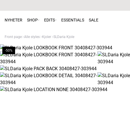
NYHETER
SHOP
EDITS
ESSENTIALS
SALE
Front page
Alle styles
Kjoler
SLDaria Kjole
-50%