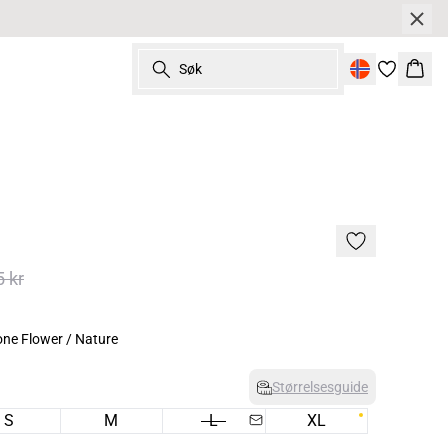
Søk
Hand
5 kr
ne Flower / Nature
Størrelsesguide
S
M
L
XL