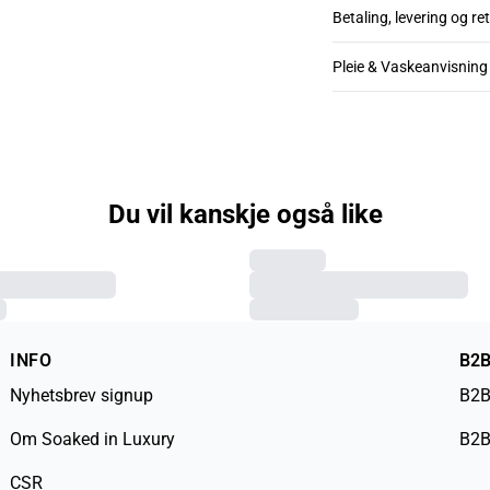
Betaling, levering og re
Pleie & Vaskeanvisning
Du vil kanskje også like
INFO
B2
Nyhetsbrev signup
B2B
Om Soaked in Luxury
B2B
CSR