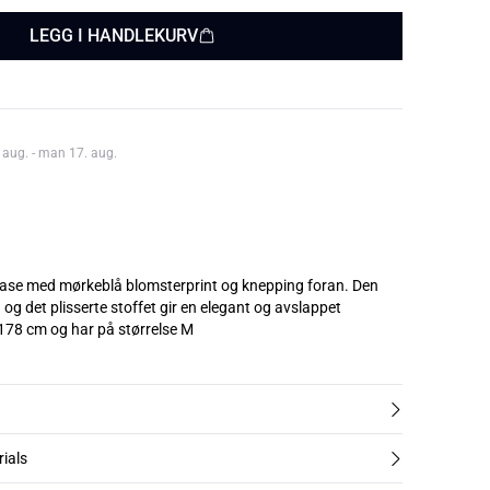
LEGG I HANDLEKURV
 aug. - man 17. aug.
 base med mørkeblå blomsterprint og knepping foran. Den
n og det plisserte stoffet gir en elegant og avslappet
len er 178 cm og har på størrelse M
rials