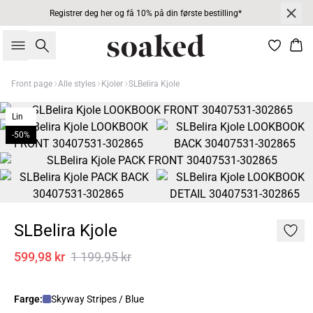
Registrer deg her og få 10% på din første bestilling*
Søk
Han
Front page
Alle styles
Kjoler
SLBelira Kjole
Lin
-50%
SLBelira Kjole
599,98 kr
1 199,95 kr
Farge:
Skyway Stripes / Blue