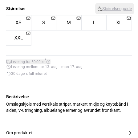
Størrelser
Størrelsesguide
XS
S
M
L
XL
XXL
*
Levering fra 59,00 kr
Levering mellom tor 13. aug. - man 17. aug.
30 dagers full returret
Beskrivelse
Omslagskjole med vertikale striper, markert midje og knytebånd i
siden, V-utringning, albuelange ermer og avrundet frontkant.
Om produktet