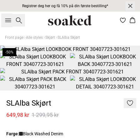
Registrer deg her og få 10% på din første bestilling*
Søk
Han
Front page
Alle styles
Skjørt
SLAlba Skjørt
-50%
SLAlba Skjørt
649,98 kr
1 299,95 kr
Farge:
Black Washed Denim