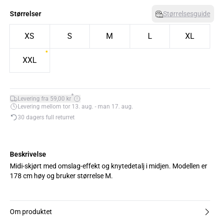
Størrelser
Størrelsesguide
XS
S
M
L
XL
XXL
*
Levering fra 59,00 kr
Levering mellom tor 13. aug. - man 17. aug.
30 dagers full returret
Beskrivelse
Midi-skjørt med omslag-effekt og knytedetalj i midjen. Modellen er
178 cm høy og bruker størrelse M.
Om produktet