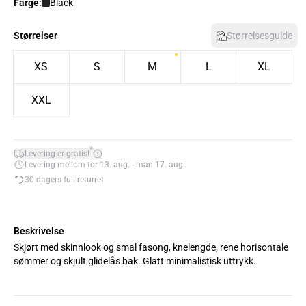
Farge:
Black
Størrelser
Størrelsesguide
XS
S
M
L
XL
XXL
*
Levering er gratis!
Levering mellom tor 13. aug. - man 17. aug.
30 dagers full returret
Beskrivelse
Skjørt med skinnlook og smal fasong, knelengde, rene horisontale
sømmer og skjult glidelås bak. Glatt minimalistisk uttrykk.