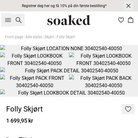
Registrer deg her og få 10% på din første bestilling*
Søk
Han
Front page
Alle styles
Skjørt
Folly Skjørt
Folly Skjørt
1 699,95 kr