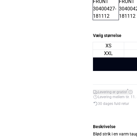
Vælg størrelse
XS
XXL
*
Levering er gratis!
Levering mellem tir. 11. 
30 dages fuld retur
Beskrivelse
Blød strik i en varm ta