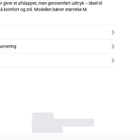
r giver et afslappet, men gennemført udtryk – ideel til
hverdagen med fokus på komfort og stil. Modellen bærer størrelse M.
turnering