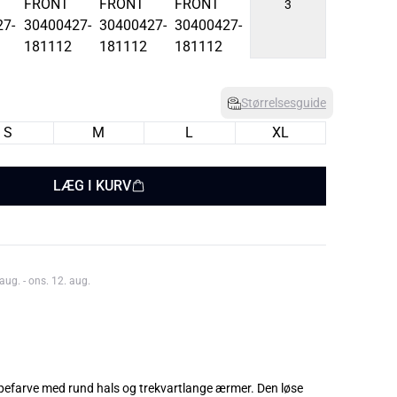
3
Størrelsesguide
S
M
L
XL
LÆG I KURV
aug. - ons. 12. aug.
upefarve med rund hals og trekvartlange ærmer. Den løse