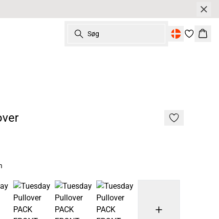
Søg
Kurv
over
n