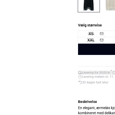
Vælg størrelse
XS
XXL
*
Levering fra 39,00 kr.
Levering mellem tir. 11. 
30 dages fuld retur
Beskrivelse
En elegant, ærmeløs kjo
kombineret med delikat 