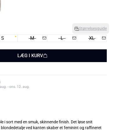
Størrelsesguide
S
M
L
XL
LÆG I KURV
aug. - ons. 12. aug.
le i sort med en smuk, skinnende finish. Det løse snit
blondedetalje ved kanten skaber et feminint og raffineret