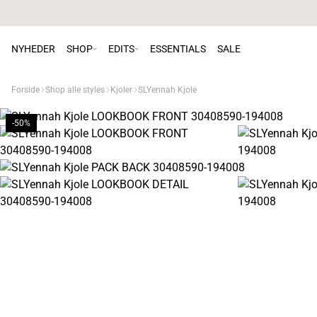
NYHEDER
SHOP
EDITS
ESSENTIALS
SALE
Forside
Shop alle styles
Kjoler
SLYennah Kjole
-50%