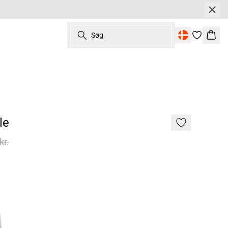
Søg
Kurv
le
kr.